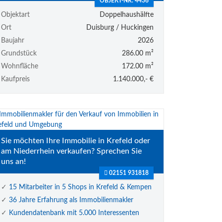
OBJEKT-NR. 4436
Objektart
Doppelhaushälfte
Ort
Duisburg / Huckingen
Baujahr
2026
Grundstück
286.00 m²
Wohnfläche
172.00 m²
Kaufpreis
1.140.000,- €
Sie möchten Ihre Immobilie in Krefeld oder
am Niederrhein verkaufen? Sprechen Sie
uns an!
02151 931818
✓
15 Mitarbeiter in 5 Shops in Krefeld & Kempen
✓
36 Jahre Erfahrung als Immobilienmakler
✓
Kundendatenbank mit 5.000 Interessenten