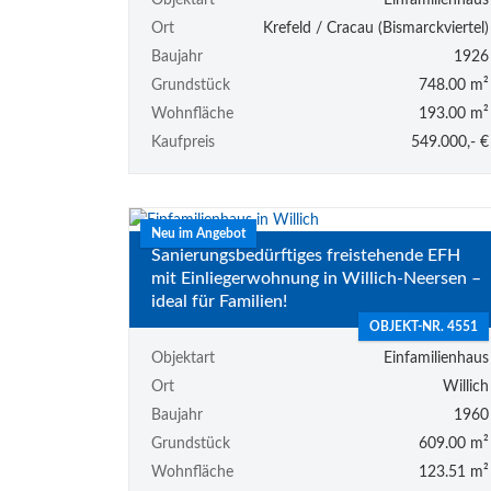
Objektart
Einfamilienhaus
Ort
Krefeld / Cracau (Bismarckviertel)
Baujahr
1926
Grundstück
748.00 m²
Wohnfläche
193.00 m²
Kaufpreis
549.000,- €
Neu im Angebot
Sanierungsbedürftiges freistehende EFH
mit Einliegerwohnung in Willich-Neersen –
ideal für Familien!
OBJEKT-NR. 4551
Objektart
Einfamilienhaus
Ort
Willich
Baujahr
1960
Grundstück
609.00 m²
Wohnfläche
123.51 m²