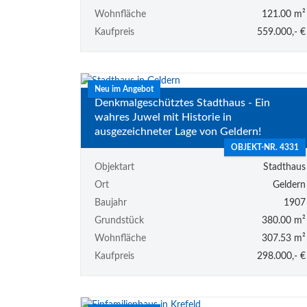
Wohnfläche
121.00 m²
Kaufpreis
559.000,- €
Neu im Angebot
Denkmalgeschütztes Stadthaus - Ein
wahres Juwel mit Historie in
ausgezeichneter Lage von Geldern!
OBJEKT-NR. 4331
Objektart
Stadthaus
Ort
Geldern
Baujahr
1907
Grundstück
380.00 m²
Wohnfläche
307.53 m²
Kaufpreis
298.000,- €