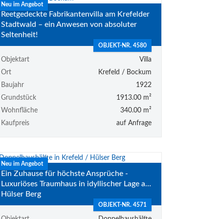
Neu im Angebot
Reetgedeckte Fabrikantenvilla am Krefelder
Stadtwald – ein Anwesen von absoluter
Seltenheit!
OBJEKT-NR. 4580
Objektart
Villa
Ort
Krefeld / Bockum
Baujahr
1922
Grundstück
1913.00 m²
Wohnfläche
340.00 m²
Kaufpreis
auf Anfrage
Neu im Angebot
Ein Zuhause für höchste Ansprüche -
Luxuriöses Traumhaus in idyllischer Lage am
Hülser Berg
OBJEKT-NR. 4571