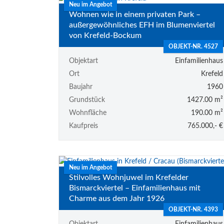
Neu im Angebot
Wohnen wie in einem privaten Park –
außergewöhnliches EFH im Blumenviertel
von Krefeld-Bockum
OBJEKT-NR. 4527
Objektart
Einfamilienhaus
Ort
Krefeld
Baujahr
1960
Grundstück
1427.00 m²
Wohnfläche
190.00 m²
Kaufpreis
765.000,- €
Neu im Angebot
Stilvolles Wohnjuwel im Krefelder
Bismarckviertel – Einfamilienhaus mit
Charme aus dem Jahr 1926
OBJEKT-NR. 4393