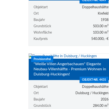
OBJEKT-NR. 4649
Objektart
Doppelhaushälfte
Ort
Krefeld
Baujahr
1938
Grundstück
503.00 m²
Wohnfläche
103.00 m²
Kaufpreis
540.000,- €
Provisionsfrei
"Weiße Villen Angerbachauen" Elegante
Neubau-Villenhälfte - Premium Wohnen in
Duisburg-Huckingen!
OBJEKT-NR. 4435
Objektart
Doppelhaushälfte
Ort
Duisburg / Huckingen
Baujahr
2026
Grundstück
284.00 m²