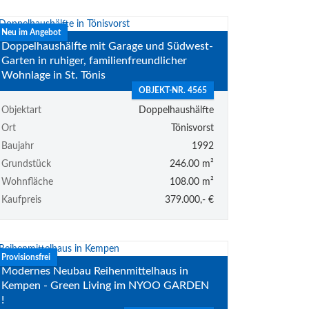
Neu im Angebot
Doppelhaushälfte mit Garage und Südwest-
Garten in ruhiger, familienfreundlicher
Wohnlage in St. Tönis
OBJEKT-NR. 4565
Objektart
Doppelhaushälfte
Ort
Tönisvorst
Baujahr
1992
Grundstück
246.00 m²
Wohnfläche
108.00 m²
Kaufpreis
379.000,- €
Provisionsfrei
Modernes Neubau Reihenmittelhaus in
Kempen - Green Living im NYOO GARDEN
!