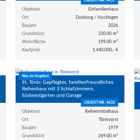
OBJEKT-NR. 4437
Objektart
Einfamilienhaus
Ort
Duisburg / Huckingen
Baujahr
2026
Grundstück
330.00 m²
Wohnfläche
199.00 m²
Kaufpreis
1.440.000,- €
Neu im Angebot
St. Tönis: Gepflegtes, familienfreundliches
Reihenhaus mit 3 Schlafzimmern,
Südwestgarten und Garage
OBJEKT-NR. 4632
Objektart
Reihenmittelhaus
Ort
Tönisvorst
Baujahr
1979
Grundstück
269.00 m²