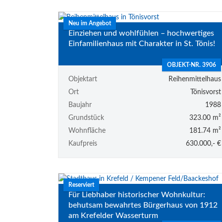
Neu im Angebot
Einziehen und wohlfühlen – hochwertiges
Einfamilienhaus mit Charakter in St. Tönis!
OBJEKT-NR. 3906
Objektart
Reihenmittelhaus
Ort
Tönisvorst
Baujahr
1988
Grundstück
323.00 m²
Wohnfläche
181.74 m²
Kaufpreis
630.000,- €
Reserviert
Für Liebhaber historischer Wohnkultur:
behutsam bewahrtes Bürgerhaus von 1912
am Krefelder Wasserturm