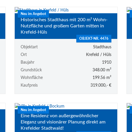
Neu im Angebot
Historisches Stadthaus mit 200 m² Wohn-
Nutzfläche und großem Garten mitten in
Krefeld-Hüls
OBJEKT-NR. 4476
Objektart
Stadthaus
Ort
Krefeld / Hüls
Baujahr
1910
Grundstück
348.00 m²
Wohnfläche
199.56 m²
Kaufpreis
319.000,- €
Neu im Angebot
Eine Residenz von außergewöhnlicher
Eleganz und visionärer Planung direkt am
Krefelder Stadtwald!