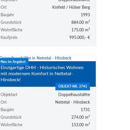
Objektart
Doppelhaushälfte
Ort
Krefeld / Hülser Berg
Baujahr
1993
Grundstück
884.00 m²
Wohnfläche
175.00 m²
Kaufpreis
995.000,- €
Neu im Angebot
Einzigartige DHH - Historisches Wohnen
mit modernem Komfort in Nettetal-
Hinsbeck!
OBJEKT-NR. 3741
Objektart
Doppelhaushälfte
Ort
Nettetal - Hinsbeck
Baujahr
1731
Grundstück
274.00 m²
Wohnfläche
153.00 m²