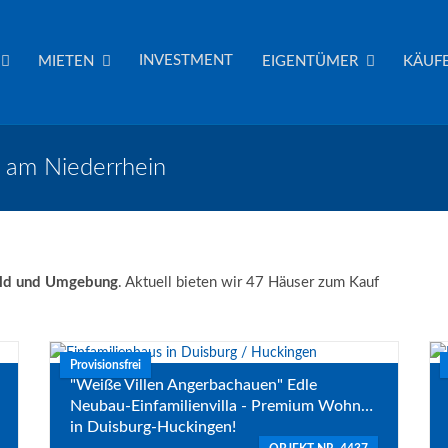
INVESTMENT
MIETEN
EIGENTÜMER
KÄUFE
d am Niederrhein
eld und Umgebung
. Aktuell bieten wir 47 Häuser zum Kauf
Provisionsfrei
"Weiße Villen Angerbachauen" Edle
Neubau-Einfamilienvilla - Premium Wohnen
in Duisburg-Huckingen!