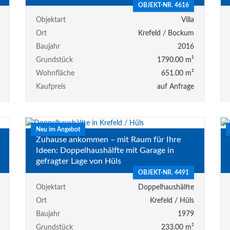
OBJEKT-NR. 4616
Objektart
Villa
Ort
Krefeld / Bockum
Baujahr
2016
Grundstück
1790.00 m²
Wohnfläche
651.00 m²
Kaufpreis
auf Anfrage
Neu im Angebot
Zuhause ankommen – mit Raum für Ihre
Ideen: Doppelhaushälfte mit Garage in
gefragter Lage von Hüls
OBJEKT-NR. 4491
Objektart
Doppelhaushälfte
Ort
Krefeld / Hüls
Baujahr
1979
Grundstück
233.00 m²