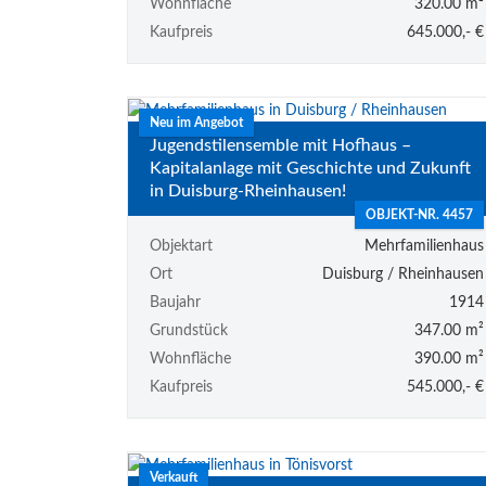
Wohnfläche
320.00 m²
Kaufpreis
645.000,- €
Neu im Angebot
Jugendstilensemble mit Hofhaus –
Kapitalanlage mit Geschichte und Zukunft
in Duisburg-Rheinhausen!
OBJEKT-NR. 4457
Objektart
Mehrfamilienhaus
Ort
Duisburg / Rheinhausen
Baujahr
1914
Grundstück
347.00 m²
Wohnfläche
390.00 m²
Kaufpreis
545.000,- €
Verkauft