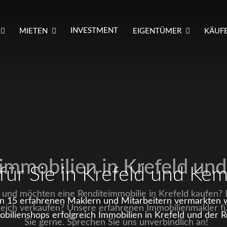
INVESTMENT
MIETEN
EIGENTÜMER
KÄUFE
immobilien in Krefeld u
 für Sie in Krefeld und Ke
er und möchten eine Renditeimmobilie in Krefeld kaufen?
 15 erfahrenen Maklern und Mitarbeitern vermarkten wi
reich verkaufen? Unsere erfahrenen Immobilienmakler f
bilienshops erfolgreich Immobilien in Krefeld und der R
Sie gerne. Sprechen Sie uns unverbindlich an!