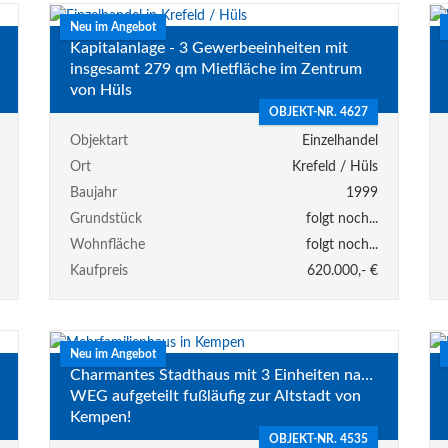
Neu im Angebot
Kapitalanlage - 3 Gewerbeeinheiten mit
insgesamt 279 qm Mietfläche im Zentrum
von Hüls
OBJEKT-NR. 4627
Objektart
Einzelhandel
Ort
Krefeld / Hüls
Baujahr
1999
Grundstück
folgt noch...
Wohnfläche
folgt noch...
Kaufpreis
620.000,- €
Neu im Angebot
Charmantes Stadthaus mit 3 Einheiten nach
WEG aufgeteilt fußläufig zur Altstadt von
Kempen!
OBJEKT-NR. 4535