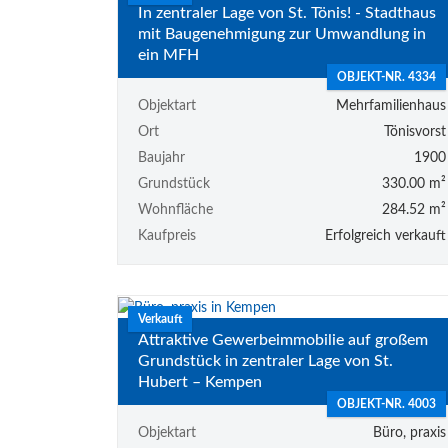
In zentraler Lage von St. Tönis! - Stadthaus
mit Baugenehmigung zur Umwandlung in
ein MFH
OBJEKT-NR. 4334
Objektart
Mehrfamilienhaus
Ort
Tönisvorst
Baujahr
1900
Grundstück
330.00 m²
Wohnfläche
284.52 m²
Kaufpreis
Erfolgreich verkauft
Verkauft
Attraktive Gewerbeimmobilie auf großem
Grundstück in zentraler Lage von St.
Hubert – Kempen
OBJEKT-NR. 4003
Objektart
Büro, praxis