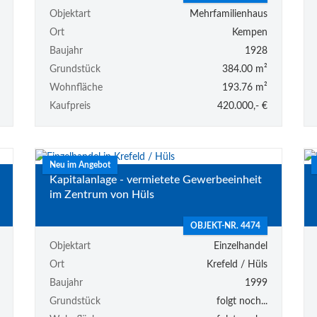
Objektart
Mehrfamilienhaus
Ort
Kempen
Baujahr
1928
Grundstück
384.00 m²
Wohnfläche
193.76 m²
Kaufpreis
420.000,- €
Neu im Angebot
Kapitalanlage - vermietete Gewerbeeinheit
im Zentrum von Hüls
OBJEKT-NR. 4474
Objektart
Einzelhandel
Ort
Krefeld / Hüls
Baujahr
1999
Grundstück
folgt noch...