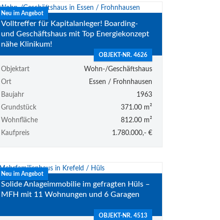
Neu im Angebot
Volltreffer für Kapitalanleger! Boarding-
und Geschäftshaus mit Top Energiekonzept
nähe Klinikum!
OBJEKT-NR. 4626
Objektart
Wohn-/Geschäftshaus
Ort
Essen / Frohnhausen
Baujahr
1963
Grundstück
371.00 m²
Wohnfläche
812.00 m²
Kaufpreis
1.780.000,- €
Neu im Angebot
Solide Anlageimmobilie im gefragten Hüls –
MFH mit 11 Wohnungen und 6 Garagen
OBJEKT-NR. 4513