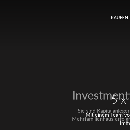
Schreurs Immobilien
Krefeld
KAUFEN
Investment
5 x
Sie sind Kapitalanleg
Mit einem Team von
Mehrfamilienhaus erfolg
Immo