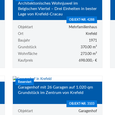
Architektonisches Wohnjuwel im
Belgischen Viertel – Drei Einheiten in bester
Lage von Krefeld-Cracau
OBJEKT-NR. 4288
Objektart
Mehrfamilienhaus
Ort
Krefeld
Baujahr
1971
Grundstück
370.00 m²
Wohnfläche
273.00 m²
Kaufpreis
698.000,- €
Reserviert
Garagenhof mit 26 Garagen auf 1.020 qm
Grundstück im Zentrum von Krefeld
OBJEKT-NR. 3103
Objektart
Garagenhof