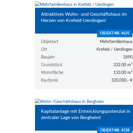
Attraktives Wohn- und Geschäftshaus im
Herzen von Krefeld-Uerdingen!
OBJEKT-NR. 4635
Objektart
Mehrfamilienhaus
Ort
Krefeld / Uerdingen
Baujahr
1890
Grundstück
332.00 m²
Wohnfläche
133.00 m²
Kaufpreis
320.000,- €
Kapitalanlage mit Entwicklungspotenzial in
zentraler Lage von Bergheim!
OBJEKT-NR. 4538