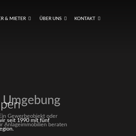
R & MIETER
ÜBER UNS
KONTAKT
nd Umgebung
mpen
 Ein Gewerbeobjekt oder
r seit 1990 mit fünf
ür Anlageimmobilien beraten
egion.