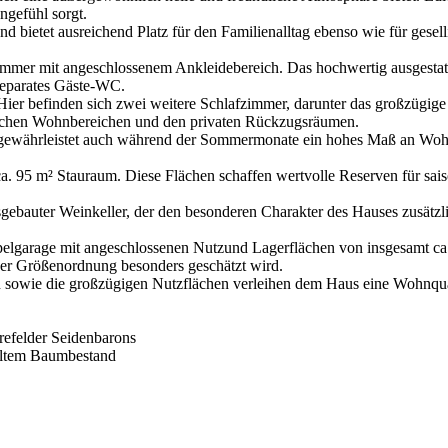
ngefühl sorgt.
 bietet ausreichend Platz für den Familienalltag ebenso wie für gese
zimmer mit angeschlossenem Ankleidebereich. Das hochwertig ausgestat
separates Gäste-WC.
. Hier befinden sich zwei weitere Schlafzimmer, darunter das großzüg
lichen Wohnbereichen und den privaten Rückzugsräumen.
d gewährleistet auch während der Sommermonate ein hohes Maß an Woh
ca. 95 m² Stauraum. Diese Flächen schaffen wertvolle Reserven für s
gebauter Weinkeller, der den besonderen Charakter des Hauses zusätzlic
garage mit angeschlossenen Nutzund Lagerflächen von insgesamt ca. 
eser Größenordnung besonders geschätzt wird.
 sowie die großzügigen Nutzflächen verleihen dem Haus eine Wohnquali
refelder Seidenbarons
altem Baumbestand