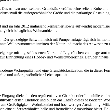
ns. Das nahezu uneinsehbare Grundstück eröffnet eine seltene Ruhe und
drucksvoll die außergewöhnliche Größe und die parkartige Gestaltung 
 und im Jahr 2012 umfassend kernsaniert sowie aufwendig modernisiert.
 zugleich behagliches Wohnambiente.
r. Der großzügige Schwimmteich mit Pumpenanlage fügt sich harmonisch 
annte Wellnessmomente inmitten der Natur und macht das Anwesen zu 
lgarage mit angeschlossenen Nutz- und Lagerflächen von insgesamt ca
ur Einrichtung eines Hobby- und Werkstattbereiches. Darüber hinaus s
oderne Wohnqualität und eine Grundstückssituation, die in dieser For
chte und außergewöhnlicher Lebensqualität.
e Eingangsdiele, die den repräsentativen Charakter der Immobilie eind
tilvollen ersten Eindruck und bilden das Entrée dieses besonderen Wo
aus Großzügigkeit, Wohnkomfort und hochwertiger Ausstattung. Mittel
hen eine außergewöhnlich helle und freundliche Atmosphäre bietet. Edl