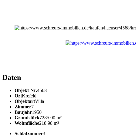
Daten
Objekt-Nr.
4568
Ort
Krefeld
Objektart
Villa
Zimmer
7
Baujahr
1950
Grundstück
7285.00 m²
Wohnfläche
218.98 m²
Schlafzimmer
3