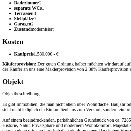
Badezimmer
2
separate WCs
1
Terrassen
3
Stellplätze
7
Garagen
2
Zustand
modernisiert
Kosten
Kaufpreis
1.580.000,- €
Käuferprovision:
Der guten Ordnung halber möchten wir darauf aufm
der Käufer an uns eine Maklerprovision von 2,38% Käuferprovision v
Objekt
Objektbeschreibung
Es gibt Immobilien, die man nicht allein über Wohnfläche, Baujahr o
steht nicht lediglich ein Einfamilienhaus zum Verkauf, sondern ein pri
Auf einem beeindruckenden, parkähnlichen Grundstück von ca. 7285m²
Historie, Natur, Privatsphäre und modernem Wohnkomfort. Majestätis
eher an einen privaten Landschaftspark als an einen klassischen Hausg