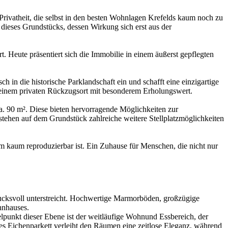
 Privatheit, die selbst in den besten Wohnlagen Krefelds kaum noch zu
dieses Grundstücks, dessen Wirkung sich erst aus der
 Heute präsentiert sich die Immobilie in einem äußerst gepflegten
in die historische Parklandschaft ein und schafft eine einzigartige
einem privaten Rückzugsort mit besonderem Erholungswert.
. 90 m². Diese bieten hervorragende Möglichkeiten zur
tehen auf dem Grundstück zahlreiche weitere Stellplatzmöglichkeiten
m kaum reproduzierbar ist. Ein Zuhause für Menschen, die nicht nur
rucksvoll unterstreicht. Hochwertige Marmorböden, großzügige
hnhauses.
punkt dieser Ebene ist der weitläufige Wohnund Essbereich, der
es Eichenparkett verleiht den Räumen eine zeitlose Eleganz, während