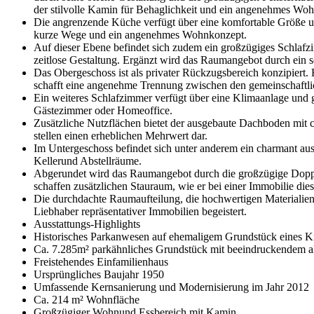
der stilvolle Kamin für Behaglichkeit und ein angenehmes Woh
Die angrenzende Küche verfügt über eine komfortable Größe und
kurze Wege und ein angenehmes Wohnkonzept.
Auf dieser Ebene befindet sich zudem ein großzügiges Schlaf
zeitlose Gestaltung. Ergänzt wird das Raumangebot durch ein 
Das Obergeschoss ist als privater Rückzugsbereich konzipiert
schafft eine angenehme Trennung zwischen den gemeinschaft
Ein weiteres Schlafzimmer verfügt über eine Klimaanlage un
Gästezimmer oder Homeoffice.
Zusätzliche Nutzflächen bietet der ausgebaute Dachboden mit 
stellen einen erheblichen Mehrwert dar.
Im Untergeschoss befindet sich unter anderem ein charmant aus
Kellerund Abstellräume.
Abgerundet wird das Raumangebot durch die großzügige Doppel
schaffen zusätzlichen Stauraum, wie er bei einer Immobilie di
Die durchdachte Raumaufteilung, die hochwertigen Materialien
Liebhaber repräsentativer Immobilien begeistert.
Ausstattungs-Highlights
Historisches Parkanwesen auf ehemaligem Grundstück eines K
Ca. 7.285m² parkähnliches Grundstück mit beeindruckendem 
Freistehendes Einfamilienhaus
Ursprüngliches Baujahr 1950
Umfassende Kernsanierung und Modernisierung im Jahr 2012
Ca. 214 m² Wohnfläche
Großzügiger Wohnund Essbereich mit Kamin