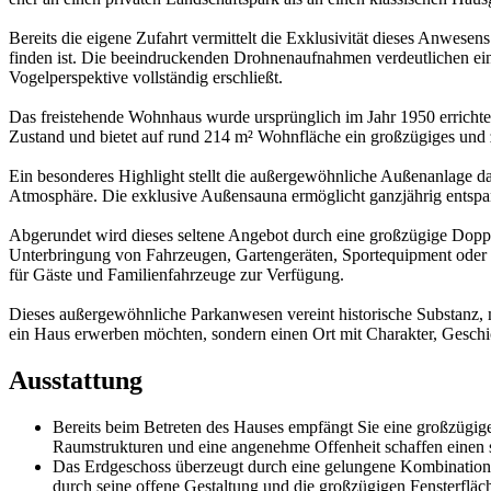
Bereits die eigene Zufahrt vermittelt die Exklusivität dieses Anwese
finden ist. Die beeindruckenden Drohnenaufnahmen verdeutlichen ein
Vogelperspektive vollständig erschließt.
Das freistehende Wohnhaus wurde ursprünglich im Jahr 1950 errichtet
Zustand und bietet auf rund 214 m² Wohnfläche ein großzügiges und
Ein besonderes Highlight stellt die außergewöhnliche Außenanlage da
Atmosphäre. Die exklusive Außensauna ermöglicht ganzjährig entsp
Abgerundet wird dieses seltene Angebot durch eine großzügige Doppe
Unterbringung von Fahrzeugen, Gartengeräten, Sportequipment oder z
für Gäste und Familienfahrzeuge zur Verfügung.
Dieses außergewöhnliche Parkanwesen vereint historische Substanz, m
ein Haus erwerben möchten, sondern einen Ort mit Charakter, Geschi
Ausstattung
Bereits beim Betreten des Hauses empfängt Sie eine großzügig
Raumstrukturen und eine angenehme Offenheit schaffen einen s
Das Erdgeschoss überzeugt durch eine gelungene Kombination 
durch seine offene Gestaltung und die großzügigen Fensterfläc