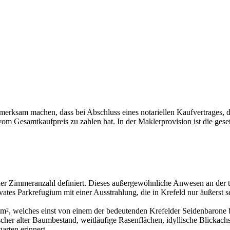
erksam machen, dass bei Abschluss eines notariellen Kaufvertrages, 
om Gesamtkaufpreis zu zahlen hat. In der Maklerprovision ist die ges
der Zimmeranzahl definiert. Dieses außergewöhnliche Anwesen an der t
vates Parkrefugium mit einer Ausstrahlung, die in Krefeld nur äußerst se
, welches einst von einem der bedeutenden Krefelder Seidenbarone be
cher alter Baumbestand, weitläufige Rasenflächen, idyllische Blickac
arten erinnert.