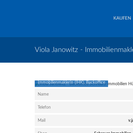
Schreurs Immobilien
Krefeld
KAUFEN
Viola Janowitz - Immobilienmakle
Viola Janowitz
Immobilienmaklerin (IHK), Backoffice
Name
Telefon
Mail
v.