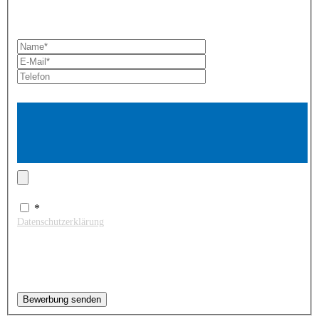
Bitte hängen Sie Ihre Bewerbung als PDF an.
*
Pflichtfelder!
Anhang (Bewerbungsunterlagen als PDF)
*
Ich willige ein, dass meine personenbezogenen Daten gemäß
Datenschutzerklärung
durch Schreurs Immobilien erfasst und
gespeichert werden. Mir ist bekannt, dass ich meine Einwilligung zur
Erfassung meiner personenbezogenen Daten jederzeit widerrufen
kann. Im Falle der Nutzung des Kontaktformulars zur Übermittlung
personenbezogener Daten durch Sie wird auf die gesonderte
Datenschutzerklärung hingewiesen.
Bewerbung senden