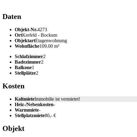
Daten
Objekt-Nr.
4273
Ort
Krefeld - Bockum
Objektart
Etagenwohnung
Wohnfläche
109.00 m²
Schlafzimmer
2
Badezimmer
2
Balkone
1
Stellplätze
2
Kosten
Kaltmiete
Immobilie ist vermietet!
Heiz-/Nebenkosten
-
Warmmiete
-
Stellplatzmiete
80,- €
Objekt