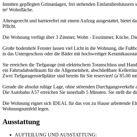
Inmitten gepflegten Grünanlagen, frei stehenden Einfamilienhäusern 
m² Wohnfläche.
Altersgerecht und barrierefrei mit einem Aufzug ausgestattet, biete
Pflicht.
Die Wohnung verfügt über 3 Zimmer, Wohn - Esszimmer, Küche, Die
Große bodentiefe Fenster lassen viel Licht in die Wohnung, die Fußb
in das Untergeschoss oder die Bäder mit hochwertiger Keramikausst
Sie erreichen die Tiefgarage (mit elektrischem Toranschluss und Han
ein Fahrradabstellraum für die Allgemeinheit, abschließbare Kellerr
Zwei Tiefgaragenstellplätze sind bereits für Sie reserviert! (a`85,00 mtl
Gerade die absolut ruhige Lage, ohne störenden Durchgangsverkehr a
Die Autobahn A57 erreichen Sie innerhalb 5 Minuten. Sie stellt die 
Die Wohnung eignet sich IDEAL für das von zu Hause arbeitende Ehepaa
Wohnungsumfeld legen.
Ausstattung
AUFTEILUNG UND AUSSTATTUNG: