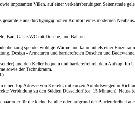
sowie imposanten Villen, auf einer verkehrsberuhigten Seitenstraße gel
t das gesamte Haus durchgängig hohen Komfort eines modernen Neubaus.
le, Bad, Gäste-WC mit Dusche, und Balkon.
odenheizung spendet wohlige Wärme und kann mittels einer Einzelraums
attung, Design - Armaturen und barrierefreien Duschen und Badewanne
dsender) und den Keller bequem und barrierefrei mit dem Aufzug. Im U
äume sowie der Technikraum.
.)
n einer Top Adresse von Krefeld, mit kurzen Anfahrtswegen in Richtun
direkte Verbindung zu den Städten Düsseldorf (ca. 15 Minuten), Neuss (
r oder für die kleine Familie oder aufgrund der Barrierefreiheit auch f