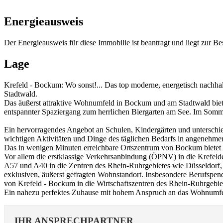
Energieausweis
Der Energieausweis für diese Immobilie ist beantragt und liegt zur Be
Lage
Krefeld - Bockum: Wo sonst!... Das top moderne, energetisch nachhalt
Stadtwald.
Das äußerst attraktive Wohnumfeld in Bockum und am Stadtwald bietet
entspannter Spaziergang zum herrlichen Biergarten am See. Im Somme
Ein hervorragendes Angebot an Schulen, Kindergärten und unterschied
wichtigen Aktivitäten und Dinge des täglichen Bedarfs in angenehmer
Das in wenigen Minuten erreichbare Ortszentrum von Bockum bietet 
Vor allem die erstklassige Verkehrsanbindung (ÖPNV) in die Krefeld
A57 und A40 in die Zentren des Rhein-Ruhrgebietes wie Düsseldorf,
exklusiven, äußerst gefragten Wohnstandort. Insbesondere Berufspen
von Krefeld - Bockum in die Wirtschaftszentren des Rhein-Ruhrgebie
Ein nahezu perfektes Zuhause mit hohem Anspruch an das Wohnumfeld 
IHR ANSPRECHPARTNER