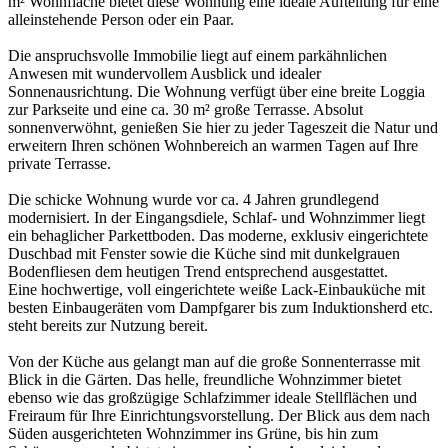
m² Wohnfläche bietet diese Wohnung eine ideale Aufteilung für eine
alleinstehende Person oder ein Paar.
Die anspruchsvolle Immobilie liegt auf einem parkähnlichen
Anwesen mit wundervollem Ausblick und idealer
Sonnenausrichtung. Die Wohnung verfügt über eine breite Loggia
zur Parkseite und eine ca. 30 m² große Terrasse. Absolut
sonnenverwöhnt, genießen Sie hier zu jeder Tageszeit die Natur und
erweitern Ihren schönen Wohnbereich an warmen Tagen auf Ihre
private Terrasse.
Die schicke Wohnung wurde vor ca. 4 Jahren grundlegend
modernisiert. In der Eingangsdiele, Schlaf- und Wohnzimmer liegt
ein behaglicher Parkettboden. Das moderne, exklusiv eingerichtete
Duschbad mit Fenster sowie die Küche sind mit dunkelgrauen
Bodenfliesen dem heutigen Trend entsprechend ausgestattet.
Eine hochwertige, voll eingerichtete weiße Lack-Einbauküche mit
besten Einbaugeräten vom Dampfgarer bis zum Induktionsherd etc.
steht bereits zur Nutzung bereit.
Von der Küche aus gelangt man auf die große Sonnenterrasse mit
Blick in die Gärten. Das helle, freundliche Wohnzimmer bietet
ebenso wie das großzügige Schlafzimmer ideale Stellflächen und
Freiraum für Ihre Einrichtungsvorstellung. Der Blick aus dem nach
Süden ausgerichteten Wohnzimmer ins Grüne, bis hin zum