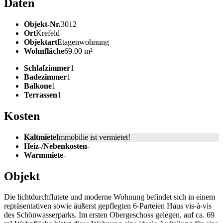
Daten
Objekt-Nr.
3012
Ort
Krefeld
Objektart
Etagenwohnung
Wohnfläche
69.00 m²
Schlafzimmer
1
Badezimmer
1
Balkone
1
Terrassen
1
Kosten
Kaltmiete
Immobilie ist vermietet!
Heiz-/Nebenkosten
-
Warmmiete
-
Objekt
Die lichtdurchflutete und moderne Wohnung befindet sich in einem
repräsentativen sowie äußerst gepflegten 6-Parteien Haus vis-à-vis
des Schönwasserparks. Im ersten Obergeschoss gelegen, auf ca. 69