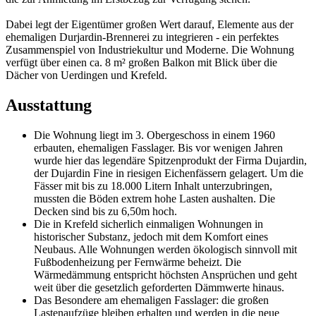
Dabei legt der Eigentümer großen Wert darauf, Elemente aus der
ehemaligen Durjardin-Brennerei zu integrieren - ein perfektes
Zusammenspiel von Industriekultur und Moderne. Die Wohnung
verfügt über einen ca. 8 m² großen Balkon mit Blick über die
Dächer von Uerdingen und Krefeld.
Ausstattung
Die Wohnung liegt im 3. Obergeschoss in einem 1960
erbauten, ehemaligen Fasslager. Bis vor wenigen Jahren
wurde hier das legendäre Spitzenprodukt der Firma Dujardin,
der Dujardin Fine in riesigen Eichenfässern gelagert. Um die
Fässer mit bis zu 18.000 Litern Inhalt unterzubringen,
mussten die Böden extrem hohe Lasten aushalten. Die
Decken sind bis zu 6,50m hoch.
Die in Krefeld sicherlich einmaligen Wohnungen in
historischer Substanz, jedoch mit dem Komfort eines
Neubaus. Alle Wohnungen werden ökologisch sinnvoll mit
Fußbodenheizung per Fernwärme beheizt. Die
Wärmedämmung entspricht höchsten Ansprüchen und geht
weit über die gesetzlich geforderten Dämmwerte hinaus.
Das Besondere am ehemaligen Fasslager: die großen
Lastenaufzüge bleiben erhalten und werden in die neue