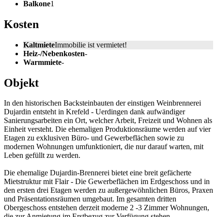
Balkone
1
Kosten
Kaltmiete
Immobilie ist vermietet!
Heiz-/Nebenkosten
-
Warmmiete
-
Objekt
In den historischen Backsteinbauten der einstigen Weinbrennerei
Dujardin entsteht in Krefeld - Uerdingen dank aufwändiger
Sanierungsarbeiten ein Ort, welcher Arbeit, Freizeit und Wohnen als
Einheit versteht. Die ehemaligen Produktionsräume werden auf vier
Etagen zu exklusiven Büro- und Gewerbeflächen sowie zu
modernen Wohnungen umfunktioniert, die nur darauf warten, mit
Leben gefüllt zu werden.
Die ehemalige Dujardin-Brennerei bietet eine breit gefächerte
Mietstruktur mit Flair - Die Gewerbeflächen im Erdgeschoss und in
den ersten drei Etagen werden zu außergewöhnlichen Büros, Praxen
und Präsentationsräumen umgebaut. Im gesamten dritten
Obergeschoss entstehen derzeit moderne 2 -3 Zimmer Wohnungen,
die zur Anmietung im Erstbezug zur Verfügung stehen.