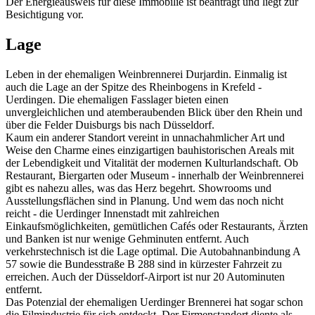
Der Energieausweis für diese Immobilie ist beantragt und liegt zur
Besichtigung vor.
Lage
Leben in der ehemaligen Weinbrennerei Durjardin. Einmalig ist
auch die Lage an der Spitze des Rheinbogens in Krefeld -
Uerdingen. Die ehemaligen Fasslager bieten einen
unvergleichlichen und atemberaubenden Blick über den Rhein und
über die Felder Duisburgs bis nach Düsseldorf.
Kaum ein anderer Standort vereint in unnachahmlicher Art und
Weise den Charme eines einzigartigen bauhistorischen Areals mit
der Lebendigkeit und Vitalität der modernen Kulturlandschaft. Ob
Restaurant, Biergarten oder Museum - innerhalb der Weinbrennerei
gibt es nahezu alles, was das Herz begehrt. Showrooms und
Ausstellungsflächen sind in Planung. Und wem das noch nicht
reicht - die Uerdinger Innenstadt mit zahlreichen
Einkaufsmöglichkeiten, gemütlichen Cafés oder Restaurants, Ärzten
und Banken ist nur wenige Gehminuten entfernt. Auch
verkehrstechnisch ist die Lage optimal. Die Autobahnanbindung A
57 sowie die Bundesstraße B 288 sind in kürzester Fahrzeit zu
erreichen. Auch der Düsseldorf-Airport ist nur 20 Autominuten
entfernt.
Das Potenzial der ehemaligen Uerdinger Brennerei hat sogar schon
die Filmindustrie für sich entdeckt. Der Firmenstandort diente als