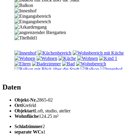
Daten
Objekt-Nr.
2865-02
Ort
Krefeld
Objektart
Loft, studio, atelier
Wohnfläche
124.25 m²
Schlafzimmer
2
separate WCs
1