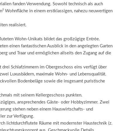
alien fanden Verwendung. Sowohl technisch als auch
5 m² Wohnfläche in einem erstklassigen, nahezu neuwertigen
en realisiert.
fluteten Wohn-Unikats bildet das großzügige Entrée.
ten einen fantastischen Ausblick in den angelegten Garten
erg und Traar und ermöglichen allseits den Zugang auf die
mit drei Schlafzimmern im Obergeschoss eins verfügt über
zwei Luxusbädern, maximale Wohn- und Lebensqualität.
ackvollen Bodenbeläge sowie die insgesamt puristische
ochmals mit seinem Kellergeschoss punkten.
ßzügiges, ansprechendes Gäste- oder Hobbyzimmer. Zwei
gerung stehen neben einem Hauswirtschafts- und
ler zur Verfügung.
urch lichtdurchflutete Räume mit modernster Haustechnik (z.
eleuchtungskonzept aus. Geschmackvolle Details,