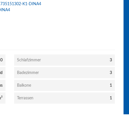
10
Schlafzimmer
3
ld
Badezimmer
3
us
Balkone
1
m²
Terrassen
1