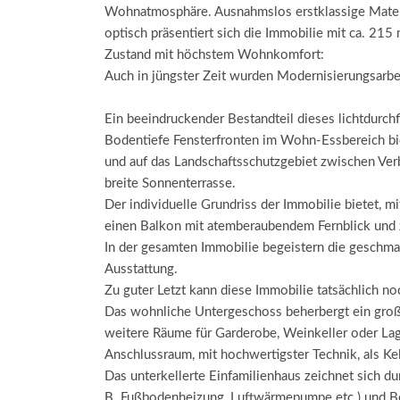
Wohnatmosphäre. Ausnahmslos erstklassige Materi
optisch präsentiert sich die Immobilie mit ca. 21
Zustand mit höchstem Wohnkomfort:
Auch in jüngster Zeit wurden Modernisierungsarbeit
Ein beeindruckender Bestandteil dieses lichtdurch
Bodentiefe Fensterfronten im Wohn-Essbereich bie
und auf das Landschaftsschutzgebiet zwischen Verb
breite Sonnenterrasse.
Der individuelle Grundriss der Immobilie bietet, 
einen Balkon mit atemberaubendem Fernblick und 
In der gesamten Immobilie begeistern die geschm
Ausstattung.
Zu guter Letzt kann diese Immobilie tatsächlich n
Das wohnliche Untergeschoss beherbergt ein gro
weitere Räume für Garderobe, Weinkeller oder La
Anschlussraum, mit hochwertigster Technik, als Kel
Das unterkellerte Einfamilienhaus zeichnet sich d
B. Fußbodenheizung, Luftwärmepumpe etc.) und B