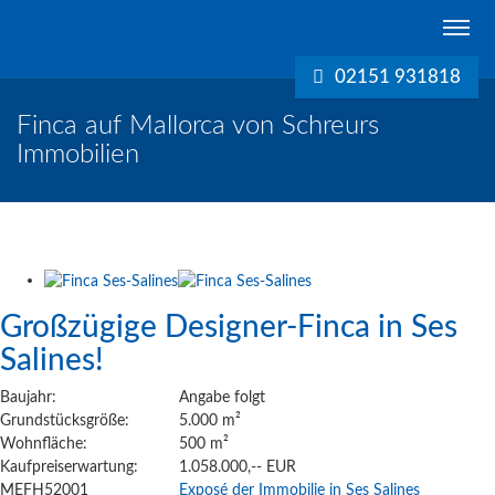
Schreurs
Immobilien
02151 931818
Krefeld
Finca auf Mallorca von Schreurs
Immobilien
Großzügige Designer-Finca in Ses
Salines!
Baujahr:
Angabe folgt
Grundstücksgröße:
5.000 m²
Wohnfläche:
500 m²
Kaufpreiserwartung:
1.058.000,-- EUR
MEFH52001
Exposé der Immobilie in Ses Salines