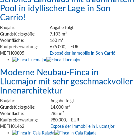
Pool in idyllischer Lage in Son
Carrio!
Baujahr:
Angabe folgt
Grundstücksgröße:
7.103 m²
Wohnfläche:
160 m²
Kaufpreiserwartung:
675.000,-- EUR
MEFH00805
Exposé der Immobilie in Son Carrió
Moderne Neubau-Finca in
Llucmajor mit sehr geschmackvoller
Innenarchitektur
Baujahr:
Angabe folgt
Grundstücksgröße:
14.000 m²
Wohnfläche:
285 m²
Kaufpreiserwartung:
980.000,-- EUR
MEFH01462
Exposé der Immobilie in Llucmajor