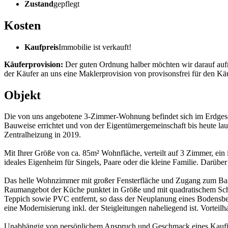
Zustand
gepflegt
Kosten
Kaufpreis
Immobilie ist verkauft!
Käuferprovision:
Der guten Ordnung halber möchten wir darauf aufm
der Käufer an uns eine Maklerprovision von provisonsfrei für den Käu
Objekt
Die von uns angebotene 3-Zimmer-Wohnung befindet sich im Erdgesc
Bauweise errichtet und von der Eigentümergemeinschaft bis heute lau
Zentralheizung in 2019.
Mit Ihrer Größe von ca. 85m² Wohnfläche, verteilt auf 3 Zimmer, e
ideales Eigenheim für Singels, Paare oder die kleine Familie. Darübe
Das helle Wohnzimmer mit großer Fensterfläche und Zugang zum Balk
Raumangebot der Küche punktet in Größe und mit quadratischem Schnit
Teppich sowie PVC entfernt, so dass der Neuplanung eines Bodensbel
eine Modernisierung inkl. der Steigleitungen naheliegend ist. Vortei
Unabhängig von persönlichem Anspruch und Geschmack eines Kaufint