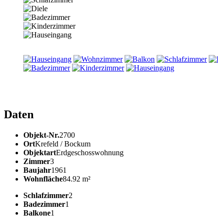
Daten
Objekt-Nr.
2700
Ort
Krefeld / Bockum
Objektart
Erdgeschosswohnung
Zimmer
3
Baujahr
1961
Wohnfläche
84.92 m²
Schlafzimmer
2
Badezimmer
1
Balkone
1