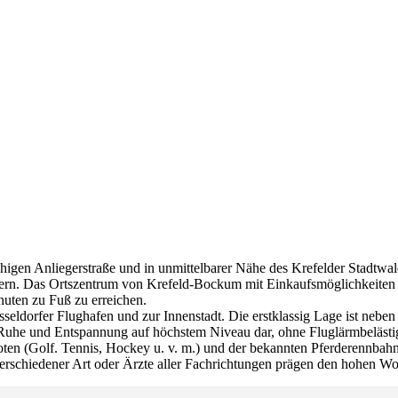
higen Anliegerstraße und in unmittelbarer Nähe des Krefelder Stadtwa
ern. Das Ortszentrum von Krefeld-Bockum mit Einkaufsmöglichkeiten s
nuten zu Fuß zu erreichen.
ldorfer Flughafen und zur Innenstadt. Die erstklassig Lage ist neben
der Ruhe und Entspannung auf höchstem Niveau dar, ohne Fluglärmbeläst
oten (Golf. Tennis, Hockey u. v. m.) und der bekannten Pferderennbah
erschiedener Art oder Ärzte aller Fachrichtungen prägen den hohen W