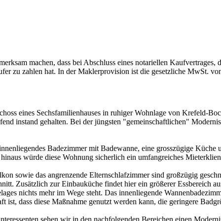
erksam machen, dass bei Abschluss eines notariellen Kaufvertrages, 
fer zu zahlen hat. In der Maklerprovision ist die gesetzliche MwSt. vo
hoss eines Sechsfamilienhauses in ruhiger Wohnlage von Krefeld-Boc
fend instand gehalten. Bei der jüngsten "gemeinschaftlichen" Moderni
in innenliegendes Badezimmer mit Badewanne, eine grosszügige Küche 
r hinaus würde diese Wohnung sicherlich ein umfangreiches Mieterklien
on sowie das angrenzende Elternschlafzimmer sind großzügig geschnit
t. Zusätzlich zur Einbauküche findet hier ein größerer Essbereich au
ages nichts mehr im Wege steht. Das innenliegende Wannenbadezimmer 
lhaft ist, dass diese Maßnahme genutzt werden kann, die geringere Bad
eressenten sehen wir in den nachfolgenden Bereichen einen Moderni