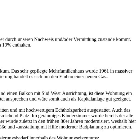
der durch unseren Nachweis und/oder Vermittlung zustande kommt,
n 19% enthalten.
kum. Das sehr gepflegte Mehrfamilienhaus wurde 1961 in massiver
sierung handelt es sich um den Einbau einer neuen Gas-
und einen Balkon mit Süd-West-Ausrichtung, ist diese Wohnung ein
tel ansprechen und wäre somit auch als Kapitalanlage gut geeignet.
ten und mit hochwertigem Echtholzparkett ausgestattet. Auch das
sreichend Platz. Im geräumiges Kinderzimmer wurde bereits der alte
wurde zuletzt in den frühen 80er Jahren modernisiert, weshalb hier
größe und -ausstattung mit Hilfe moderner Badplanung zu optimieren.
sierungsbedarf innerhalb des Wohnungseigentums: