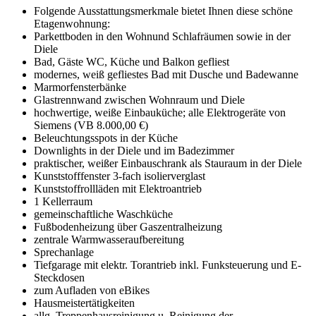
Folgende Ausstattungsmerkmale bietet Ihnen diese schöne
Etagenwohnung:
Parkettboden in den Wohnund Schlafräumen sowie in der
Diele
Bad, Gäste WC, Küche und Balkon gefliest
modernes, weiß gefliestes Bad mit Dusche und Badewanne
Marmorfensterbänke
Glastrennwand zwischen Wohnraum und Diele
hochwertige, weiße Einbauküche; alle Elektrogeräte von
Siemens (VB 8.000,00 €)
Beleuchtungsspots in der Küche
Downlights in der Diele und im Badezimmer
praktischer, weißer Einbauschrank als Stauraum in der Diele
Kunststofffenster 3-fach isolierverglast
Kunststoffrollläden mit Elektroantrieb
1 Kellerraum
gemeinschaftliche Waschküche
Fußbodenheizung über Gaszentralheizung
zentrale Warmwasseraufbereitung
Sprechanlage
Tiefgarage mit elektr. Torantrieb inkl. Funksteuerung und E-
Steckdosen
zum Aufladen von eBikes
Hausmeistertätigkeiten
allg. Treppenhausreinigung u. Reinigung der