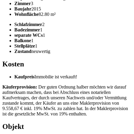
Zimmer
3
Baujahr
2015
Wohnfläche
82.80 m²
Schlafzimmer
2
Badezimmer
1
separate WCs
1
Balkone
1
Stellplätze
1
Zustand
neuwertig
Kosten
Kaufpreis
Immobilie ist verkauft!
Käuferprovision:
Der guten Ordnung halber möchten wir darauf
aufmerksam machen, dass bei Abschluss eines notariellen
Kaufvertrages, der durch unseren Nachweis und/oder Vermittlung
zustande kommt, der Käufer an uns eine Maklerprovision von
9.558,67 € inkl. 19% MwSt. zu zahlen hat. In der Maklerprovision
ist die gesetzliche MwSt. von 19% enthalten.
Objekt