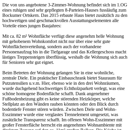
Die von uns angebotene 3-Zimmer-Wohnung befindet sich im 1.OG
eines ruhigen und sehr gepflegten 8-Parteien-Hauses fussläufig zum
Bockumer Ortskern. Das 2015 erbaute Haus bietet zusätzlich zu den
hochwertigen und geschmackvollen Ausstattungselementen alle
Vorteile eines jungen Baujahres:
Mit ca. 82 m² Wohnfläche verfügt diese angenehm helle Wohnung
mit gehobenem Wohnkomfort nicht nur über eine sehr gute
Wohnflächenverteilung, sondern auch der vorhandene
Personenaufzug bis in die Tiefgarage und das Kellergeschoss macht
lästiges Treppensteigen überflüssig, weshalb die Wohnung sich auch
für Senioren sehr gut eignet.
Beim Betreten der Wohnung gelangen Sie in eine wohnliche,
zentrale Diele. Ein praktischer Einbauschrank bietet Stauraum für
Putzutensilien u.v.m. Hier, ebenso wie in den drei Wohnräumen,
wurde duchgehend hochwertiges Echtholzparkett verlegt, was eine
schöne homogene Bodenfläche schafft. Dank angenehmer
Fußbodenheizung gibt es keine störenden Heizkörper, welche
Stellplatz an den Wänden rauben könnten oder den Blick durch
bodentiefe Fenster stören würden. Zwischen Diele und Wohn-
Esszimmer wurde eine verglastes Trennelement umgesetzt, was
zusätzliche Transparenz schafft. Im offenen Wohn-Esszimmer mit
großer Fensterfläche herrscht ein angenehmes Wohnambiente mit