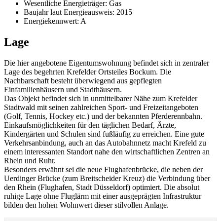
Wesentliche Energieträger: Gas
Baujahr
laut Energieausweis: 2015
Energiekennwert: A
Lage
Die hier angebotene Eigentumswohnung befindet sich in zentraler
Lage des begehrten Krefelder Ortsteiles Bockum. Die
Nachbarschaft besteht überwiegend aus gepflegten
Einfamilienhäusern und Stadthäusern.
Das Objekt befindet sich in unmittelbarer Nähe zum Krefelder
Stadtwald mit seinen zahlreichen Sport- und Freizeitangeboten
(Golf, Tennis, Hockey etc.) und der bekannten Pferderennbahn.
Einkaufsmöglichkeiten für den täglichen Bedarf, Ärzte,
Kindergärten und Schulen sind fußläufig zu erreichen. Eine gute
Verkehrsanbindung, auch an das Autobahnnetz macht Krefeld zu
einem interessanten Standort nahe den wirtschaftlichen Zentren an
Rhein und Ruhr.
Besonders erwähnt sei die neue Flughafenbrücke, die neben der
Uerdinger Brücke (zum Breitscheider Kreuz) die Verbindung über
den Rhein (Flughafen, Stadt Düsseldorf) optimiert. Die absolut
ruhige Lage ohne Fluglärm mit einer ausgeprägten Infrastruktur
bilden den hohen Wohnwert dieser stilvollen Anlage.