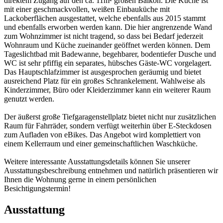
direktem Zugang auf den ca. 11m² großen Balkon. Die Küche ist
mit einer geschmackvollen, weißen Einbauküche mit
Lackoberflächen ausgestattet, welche ebenfalls aus 2015 stammt
und ebenfalls erworben werden kann. Die hier angrenzende Wand
zum Wohnzimmer ist nicht tragend, so dass bei Bedarf jederzeit
Wohnraum und Küche zueinander geöffnet werden können. Dem
Tageslichtbad mit Badewanne, begehbarer, bodentiefer Dusche und
WC ist sehr pfiffig ein separates, hübsches Gäste-WC vorgelagert.
Das Hauptschlafzimmer ist ausgesprochen geräumig und bietet
ausreichend Platz für ein großes Schrankelement. Wahlweise als
Kinderzimmer, Büro oder Kleiderzimmer kann ein weiterer Raum
genutzt werden.
Der äußerst große Tiefgaragenstellplatz bietet nicht nur zusätzlichen
Raum für Fahrräder, sondern verfügt weiterhin über E-Steckdosen
zum Aufladen von eBikes. Das Angebot wird komplettiert von
einem Kellerraum und einer gemeinschaftlichen Waschküche.
Weitere interessante Ausstattungsdetails können Sie unserer
Ausstattungsbeschreibung entnehmen und natürlich präsentieren wir
Ihnen die Wohnung gerne in einem persönlichen
Besichtigungstermin!
Ausstattung