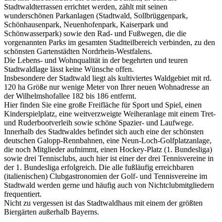
Stadtwaldterrassen errichtet werden, zählt mit seinen
wunderschönen Parkanlagen (Stadtwald, Sollbrüggenpark,
Schönhausenpark, Neuenhofenpark, Kaiserpark und
Schönwasserpark) sowie den Rad- und Fußwegen, die die
vorgenannten Parks im gesamten Stadtteilbereich verbinden, zu den
schönsten Gartenstädten Nordrhein-Westfalens.
Die Lebens- und Wohnqualität in der begehrten und teuren
Stadtwaldlage lässt keine Wünsche offen.
Insbesondere der Stadtwald liegt als kultiviertes Waldgebiet mit rd.
120 ha Größe nur wenige Meter von Ihrer neuen Wohnadresse an
der Wilhelmshofallee 182 bis 186 entfernt.
Hier finden Sie eine große Freifläche für Sport und Spiel, einen
Kinderspielplatz, eine weitverzweigte Weiheranlage mit einem Tret-
und Ruderbootverleih sowie schöne Spazier- und Laufwege.
Innerhalb des Stadtwaldes befindet sich auch eine der schönsten
deutschen Galopp-Rennbahnen, eine Neun-Loch-Golfplatzanlage,
die noch Mitglieder aufnimmt, einen Hockey-Platz (1. Bundesliga)
sowie drei Tennisclubs, auch hier ist einer der drei Tennisvereine in
der 1. Bundesliga erfolgreich. Die alle fußläufig erreichbaren
(italienischen) Clubgastronomien der Golf- und Tennisvereine im
Stadtwald werden gerne und häufig auch von Nichtclubmitgliedern
frequentiert.
Nicht zu vergessen ist das Stadtwaldhaus mit einem der größten
Biergärten außerhalb Bayerns.