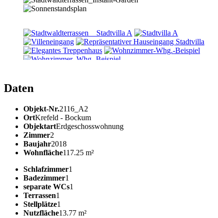
Daten
Objekt-Nr.
2116_A2
Ort
Krefeld - Bockum
Objektart
Erdgeschosswohnung
Zimmer
2
Baujahr
2018
Wohnfläche
117.25 m²
Schlafzimmer
1
Badezimmer
1
separate WCs
1
Terrassen
1
Stellplätze
1
Nutzfläche
13.77 m²