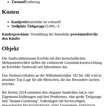
Zustand
Erstbezug
Kosten
Kaufpreis
Immobilie ist verkauft!
Stellplatz Tiefgarage
25.000,- €
Käuferprovision:
Vermittlung der Immobilie
provisionsfrei für
den Käufer
.
Objekt
Die Stadtwaldterrassen Krefeld mit drei herrschaftlichen
Mehrparteienvillen stellen die exklusivste Grundstücksentwicklung
im Krefelder Stadtwald seit Jahrzehnten dar.
Das Neubauvorhaben an der Wilhelmshofallee 182 bis 186 wird in
absoluter Top-Lage für alle Menschen, die das Besondere suchen,
errichtet.
Bis Herbst 2018 entstehen drei elegante Stadtvillen mit je vier
Eigentums-Halbetagen und drei Penthouses, eine große Tiefgarage
und "Instant-Gardening" Außenlagen mit hochwertigen,
gewachsenen Heckenstrukturen, einer Zaunanlage, exklusiven