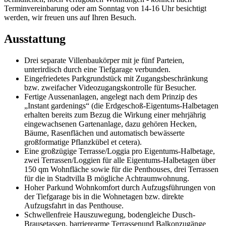
Terminvereinbarung oder am Sonntag von 14-16 Uhr besichtigt
werden, wir freuen uns auf Ihren Besuch.
Ausstattung
Drei separate Villenbaukörper mit je fünf Parteien,
unterirdisch durch eine Tiefgarage verbunden.
Eingefriedetes Parkgrundstück mit Zugangsbeschränkung
bzw. zweifacher Videozugangskontrolle für Besucher.
Fertige Aussenanlagen, angelegt nach dem Prinzip des
„Instant gardenings“ (die Erdgeschoß-Eigentums-Halbetagen
erhalten bereits zum Bezug die Wirkung einer mehrjährig
eingewachsenen Gartenanlage, dazu gehören Hecken,
Bäume, Rasenflächen und automatisch bewässerte
großformatige Pflanzkübel et cetera).
Eine großzügige Terrasse/Loggia pro Eigentums-Halbetage,
zwei Terrassen/Loggien für alle Eigentums-Halbetagen über
150 qm Wohnfläche sowie für die Penthouses, drei Terrassen
für die in Stadtvilla B mögliche Achtraumwohnung.
Hoher Parkund Wohnkomfort durch Aufzugsführungen von
der Tiefgarage bis in die Wohnetagen bzw. direkte
Aufzugsfahrt in das Penthouse.
Schwellenfreie Hauszuwegung, bodengleiche Dusch-
Brausetassen, barrierearme Terrassenund Balkonzugänge