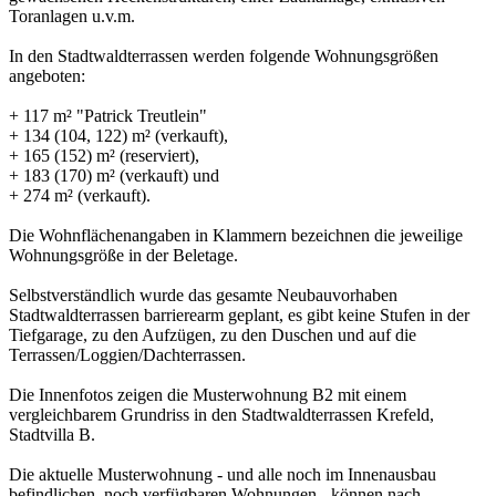
Toranlagen u.v.m.
In den Stadtwaldterrassen werden folgende Wohnungsgrößen
angeboten:
+ 117 m² "Patrick Treutlein"
+ 134 (104, 122) m² (verkauft),
+ 165 (152) m² (reserviert),
+ 183 (170) m² (verkauft) und
+ 274 m² (verkauft).
Die Wohnflächenangaben in Klammern bezeichnen die jeweilige
Wohnungsgröße in der Beletage.
Selbstverständlich wurde das gesamte Neubauvorhaben
Stadtwaldterrassen barrierearm geplant, es gibt keine Stufen in der
Tiefgarage, zu den Aufzügen, zu den Duschen und auf die
Terrassen/Loggien/Dachterrassen.
Die Innenfotos zeigen die Musterwohnung B2 mit einem
vergleichbarem Grundriss in den Stadtwaldterrassen Krefeld,
Stadtvilla B.
Die aktuelle Musterwohnung - und alle noch im Innenausbau
befindlichen, noch verfügbaren Wohnungen - können nach