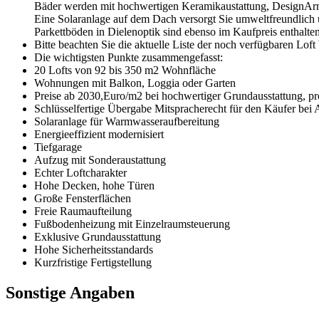
Bäder werden mit hochwertigen Keramikaustattung, DesignArm
Eine Solaranlage auf dem Dach versorgt Sie umweltfreundlich 
Parkettböden in Dielenoptik sind ebenso im Kaufpreis enthalte
Bitte beachten Sie die aktuelle Liste der noch verfügbaren Lo
Die wichtigsten Punkte zusammengefasst:
20 Lofts von 92 bis 350 m2 Wohnfläche
Wohnungen mit Balkon, Loggia oder Garten
Preise ab 2030,Euro/m2 bei hochwertiger Grundausstattung, pro
Schlüsselfertige Übergabe Mitspracherecht für den Käufer bei A
Solaranlage für Warmwasseraufbereitung
Energieeffizient modernisiert
Tiefgarage
Aufzug mit Sonderaustattung
Echter Loftcharakter
Hohe Decken, hohe Türen
Große Fensterflächen
Freie Raumaufteilung
Fußbodenheizung mit Einzelraumsteuerung
Exklusive Grundausstattung
Hohe Sicherheitsstandards
Kurzfristige Fertigstellung
Sonstige Angaben