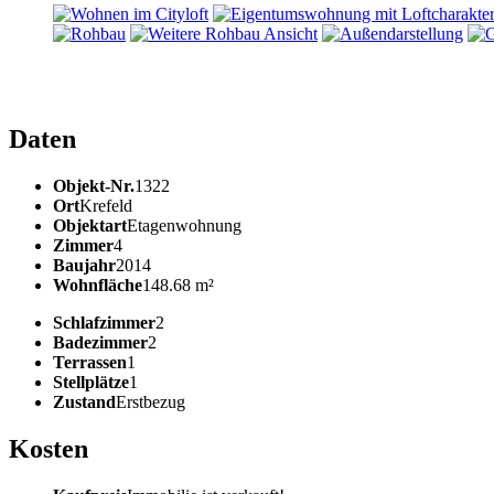
Daten
Objekt-Nr.
1322
Ort
Krefeld
Objektart
Etagenwohnung
Zimmer
4
Baujahr
2014
Wohnfläche
148.68 m²
Schlafzimmer
2
Badezimmer
2
Terrassen
1
Stellplätze
1
Zustand
Erstbezug
Kosten