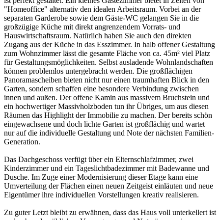
ist perfekt gestaltet. Ein kleines Gästezimmer bietet in Zeiten von
"Homeoffice" alternativ den idealen Arbeitsraum. Vorbei an der
separaten Garderobe sowie dem Gäste-WC gelangen Sie in die
großzügige Küche mit direkt angrenzendem Vorrats- und
Hauswirtschaftsraum. Natürlich haben Sie auch den direkten
Zugang aus der Küche in das Esszimmer. In halb offener Gestaltung
zum Wohnzimmer lässt die gesamte Fläche von ca. 45m² viel Platz
für Gestaltungsmöglichkeiten. Selbst ausladende Wohnlandschaften
können problemlos untergebracht werden. Die großflächigen
Panoramascheiben bieten nicht nur einen traumhaften Blick in den
Garten, sondern schaffen eine besondere Verbindung zwischen
innen und außen. Der offene Kamin aus massivem Bruchstein und
ein hochwertiger Massivholzboden tun ihr Übriges, um aus diesen
Räumen das Highlight der Immobilie zu machen. Der bereits schön
eingewachsene und doch lichte Garten ist großflächig und wartet
nur auf die individuelle Gestaltung und Note der nächsten Familien-
Generation.
Das Dachgeschoss verfügt über ein Elternschlafzimmer, zwei
Kinderzimmer und ein Tageslichtbadezimmer mit Badewanne und
Dusche. Im Zuge einer Modernisierung dieser Etage kann eine
Umverteilung der Flächen einen neuen Zeitgeist einläuten und neue
Eigentümer ihre individuellen Vorstellungen kreativ realisieren.
Zu guter Letzt bleibt zu erwähnen, dass das Haus voll unterkellert ist