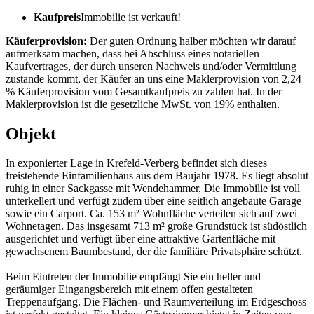
Kaufpreis
Immobilie ist verkauft!
Käuferprovision:
Der guten Ordnung halber möchten wir darauf
aufmerksam machen, dass bei Abschluss eines notariellen
Kaufvertrages, der durch unseren Nachweis und/oder Vermittlung
zustande kommt, der Käufer an uns eine Maklerprovision von 2,24
% Käuferprovision vom Gesamtkaufpreis zu zahlen hat. In der
Maklerprovision ist die gesetzliche MwSt. von 19% enthalten.
Objekt
In exponierter Lage in Krefeld-Verberg befindet sich dieses
freistehende Einfamilienhaus aus dem Baujahr 1978. Es liegt absolut
ruhig in einer Sackgasse mit Wendehammer. Die Immobilie ist voll
unterkellert und verfügt zudem über eine seitlich angebaute Garage
sowie ein Carport. Ca. 153 m² Wohnfläche verteilen sich auf zwei
Wohnetagen. Das insgesamt 713 m² große Grundstück ist südöstlich
ausgerichtet und verfügt über eine attraktive Gartenfläche mit
gewachsenem Baumbestand, der die familiäre Privatsphäre schützt.
Beim Eintreten der Immobilie empfängt Sie ein heller und
geräumiger Eingangsbereich mit einem offen gestalteten
Treppenaufgang. Die Flächen- und Raumverteilung im Erdgeschoss