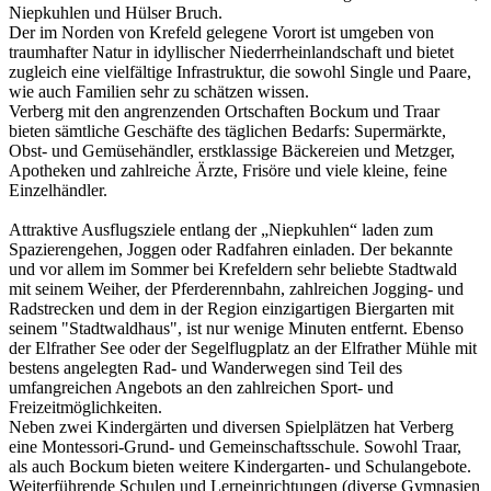
Niepkuhlen und Hülser Bruch.
Der im Norden von Krefeld gelegene Vorort ist umgeben von
traumhafter Natur in idyllischer Niederrheinlandschaft und bietet
zugleich eine vielfältige Infrastruktur, die sowohl Single und Paare,
wie auch Familien sehr zu schätzen wissen.
Verberg mit den angrenzenden Ortschaften Bockum und Traar
bieten sämtliche Geschäfte des täglichen Bedarfs: Supermärkte,
Obst- und Gemüsehändler, erstklassige Bäckereien und Metzger,
Apotheken und zahlreiche Ärzte, Frisöre und viele kleine, feine
Einzelhändler.
Attraktive Ausflugsziele entlang der „Niepkuhlen“ laden zum
Spazierengehen, Joggen oder Radfahren einladen. Der bekannte
und vor allem im Sommer bei Krefeldern sehr beliebte Stadtwald
mit seinem Weiher, der Pferderennbahn, zahlreichen Jogging- und
Radstrecken und dem in der Region einzigartigen Biergarten mit
seinem "Stadtwaldhaus", ist nur wenige Minuten entfernt. Ebenso
der Elfrather See oder der Segelflugplatz an der Elfrather Mühle mit
bestens angelegten Rad- und Wanderwegen sind Teil des
umfangreichen Angebots an den zahlreichen Sport- und
Freizeitmöglichkeiten.
Neben zwei Kindergärten und diversen Spielplätzen hat Verberg
eine Montessori-Grund- und Gemeinschaftsschule. Sowohl Traar,
als auch Bockum bieten weitere Kindergarten- und Schulangebote.
Weiterführende Schulen und Lerneinrichtungen (diverse Gymnasien