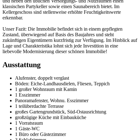
und neben den üblichen Versorgungs- und Nutzräumen einen
klassischen Partykeller sowie einen Saunabereich bietet. Im
Kellergeschoss sind stellenweise erhöhte Feuchtigkeitswerte
erkennbar.
Unser Fazit: Die Immobilie befindet sich in einem gepflegten
Zustand, überwiegend auf Basis des Baujahres und steht
zukünftigen Eigentümern kurzfristig zur Verfügung. Im Hinblick auf
Lage und Charakteristika lohnt sich jede Investition in eine
liebevolle Modernisierung dieser schönen Immobilie!
Ausstattung
Alufenster, doppelt verglast
Böden: Eiche-Landhausdielen, Fliesen, Teppich
1 großer Wohnraum mit Kamin
1 Esszimmer
Panoramafenster, Wohnu. Esszimmer
1 teilüberdachte Terrasse
großes Gartengrundstück, Süd-Ostausrichtung
großzügige Küche mit Einbauküche
1 Vorratsraum
1 Gäste-WC
1 Büro oder Gästezimmer
3 Schlafzimmer