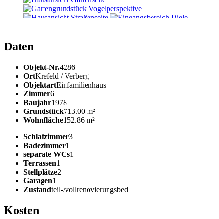
Daten
Objekt-Nr.
4286
Ort
Krefeld / Verberg
Objektart
Einfamilienhaus
Zimmer
6
Baujahr
1978
Grundstück
713.00 m²
Wohnfläche
152.86 m²
Schlafzimmer
3
Badezimmer
1
separate WCs
1
Terrassen
1
Stellplätze
2
Garagen
1
Zustand
teil-/vollrenovierungsbed
Kosten