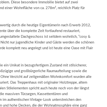
oblem. Diese besondere Immobilie bietet auf zwei
 einer Wohnfläche von ca. 278m², reichlich Platz für
hwertig durch die heutige Eigentümerin nach Erwerb 2012,
te über die komplette Zeit fortlaufend restauriert,
i umgestaltete Dachgeschoss ist seitdem wohnlich, ”cosy &
. Nicht nur jugendliche Kinder und Gäste werden die schönen
de komplett neu angelegt und ist heute eine Oase mit Flair
Sie ein Unikat in bezugsfertigem Zustand mit stilsicherer,
roßzügige und großbürgerliche Raumaufteilung sowie die
t. Ohne Verzicht auf zeitgemäßen Wohnkomfort wurden alle
uriert. Das Treppenhaus mit originaler Holztreppe, altem
en Stilelementen spricht auch heute noch von der längst
die massiven Türzargen, Kassettentüren und
n im authentischen Vintage-Look unterstreichen den
ren und hohe Decken, die der Wohnatmosphäre eine ganz