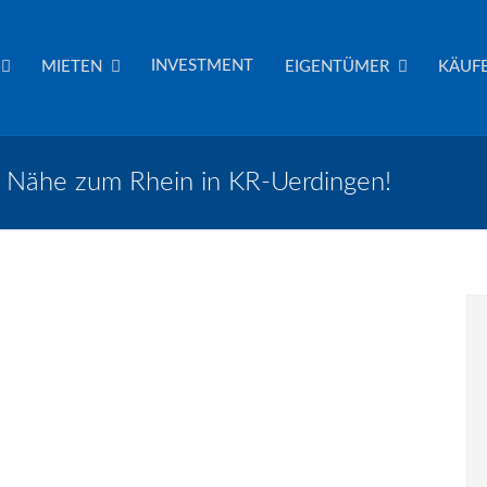
INVESTMENT
MIETEN
EIGENTÜMER
KÄUFE
er Nähe zum Rhein in KR-Uerdingen!