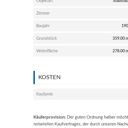
Objektart
Stadtha
Zimmer
Baujahr
19
Grundstück
359.00 
Wohnfläche
278.00 
KOSTEN
Kaufpreis
Käuferprovision:
Der guten Ordnung halber möchte
notariellen Kaufvertrages, der durch unseren Nac