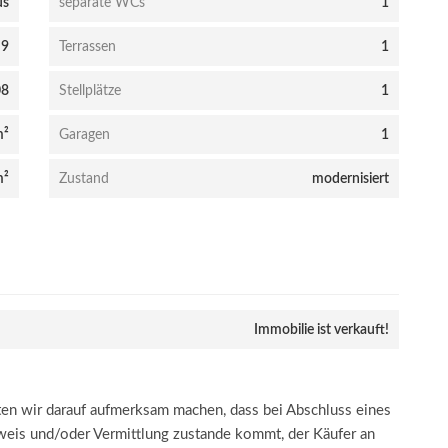
us
separate WCs
1
9
Terrassen
1
08
Stellplätze
1
m²
Garagen
1
m²
Zustand
modernisiert
Immobilie ist verkauft!
n wir darauf aufmerksam machen, dass bei Abschluss eines
hweis und/oder Vermittlung zustande kommt, der Käufer an