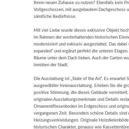
Ihrem neuen Zuhause zu nutzen? Ebenfalls kein Pr
Vollgeschossen, mit ausgebautem Dachgeschoss und
sämtliche Bedürfnisse.
Mit viel Liebe wurde dieses exklusive Objekt hoc
im Rahmen der werterhaltenden historischen Elemen
modernisiert und exklusiv ausgestattet. Das dabe
expanded” und ergänzt perfekt die unteren Etagen
Räume unter dem Dach lieben. Auch der Garten wur
inmitten der Stadt.
Die Ausstattung ist „State of the Art“. Es erwartet 
ausgewählter Innenausstattung. Erleben Sie die g
positive Stimmung, die dieses Gebäude vermittel
originalen Ausstattungsmerkmale und Details resta
Ornamentfliesenboden im Erdgeschoss und original
vergangenen Zeit. Besonders schöne Details sind 
Heizungsverkleidungen. Originale Holzdielenböde
historischen Charakter, genauso wie Kassettentü