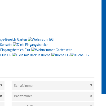
67
Schlafzimmer
7
en
Badezimmer
3