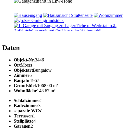
Daten
Objekt-Nr.
3446
Ort
Moers
Objektart
Bungalow
Zimmer
6
Baujahr
1967
Grundstück
1068.00 m²
Wohnfläche
148.67 m²
Schlafzimmer
5
Badezimmer
3
separate WCs
1
Terrassen
1
Stellplätze
4
Garagen
2