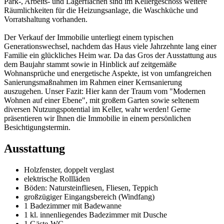
Park-, Arbeits- und Lagerflächen sind im Kellergeschoss weitere
Räumlichkeiten für die Heizungsanlage, die Waschküche und
Vorratshaltung vorhanden.
Der Verkauf der Immobilie unterliegt einem typischen
Generationswechsel, nachdem das Haus viele Jahrzehnte lang einer
Familie ein glückliches Heim war. Da das Gros der Ausstattung aus
dem Baujahr stammt sowie in Hinblick auf zeitgemäße
Wohnansprüche und energetische Aspekte, ist von umfangreichen
Sanierungsmaßnahmen im Rahmen einer Kernsanierung
auszugehen. Unser Fazit: Hier kann der Traum vom "Modernen
Wohnen auf einer Ebene", mit großem Garten sowie seltenem
diversen Nutzungspotential im Keller, wahr werden! Gerne
präsentieren wir Ihnen die Immobilie in einem persönlichen
Besichtigungstermin.
Ausstattung
Holzfenster, doppelt verglast
elektrische Rollläden
Böden: Natursteinfliesen, Fliesen, Teppich
großzügiger Eingangsbereich (Windfang)
1 Badezimmer mit Badewanne
1 kl. innenliegendes Badezimmer mit Dusche
1 Gäste-WC