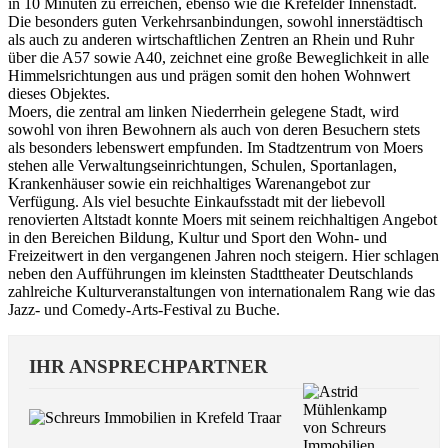
in 10 Minuten zu erreichen, ebenso wie die Krefelder Innenstadt.
Die besonders guten Verkehrsanbindungen, sowohl innerstädtisch
als auch zu anderen wirtschaftlichen Zentren an Rhein und Ruhr
über die A57 sowie A40, zeichnet eine große Beweglichkeit in alle
Himmelsrichtungen aus und prägen somit den hohen Wohnwert
dieses Objektes.
Moers, die zentral am linken Niederrhein gelegene Stadt, wird
sowohl von ihren Bewohnern als auch von deren Besuchern stets
als besonders lebenswert empfunden. Im Stadtzentrum von Moers
stehen alle Verwaltungseinrichtungen, Schulen, Sportanlagen,
Krankenhäuser sowie ein reichhaltiges Warenangebot zur
Verfügung. Als viel besuchte Einkaufsstadt mit der liebevoll
renovierten Altstadt konnte Moers mit seinem reichhaltigen Angebot
in den Bereichen Bildung, Kultur und Sport den Wohn- und
Freizeitwert in den vergangenen Jahren noch steigern. Hier schlagen
neben den Aufführungen im kleinsten Stadttheater Deutschlands
zahlreiche Kulturveranstaltungen von internationalem Rang wie das
Jazz- und Comedy-Arts-Festival zu Buche.
IHR ANSPRECHPARTNER