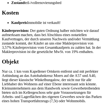
Zustand
teil-/vollrenovierungsbed
Kosten
Kaufpreis
Immobilie ist verkauft!
Käuferprovision:
Der guten Ordnung halber möchten wir darauf
aufmerksam machen, dass bei Abschluss eines notariellen
Kaufvertrages, der durch unseren Nachweis und/oder Vermittlung
zustande kommt, der Käufer an uns eine Maklerprovision von
3,57% Käuferprovision vom Gesamtkaufpreis zu zahlen hat. In der
Maklerprovision ist die gesetzliche MwSt. von 19% enthalten.
Objekt
Nur ca. 1 km vom Kapellener Ortskern entfernt und mit perfekter
Anbindung an das Autobahnkreuz Moers auf die A57 und A40,
liegt dieser klassische Winkelbungalow, der nicht nur für alle
Liebhaber des Wohnens auf einer Ebene interessant sein könnte.
Kleinunternehmern aus dem Handwerk sowie Gewerbetreibenden
bieten sich im Kellergeschoss sehr gute Voraussetzungen für
Arbeits- und Lagerflächen des eigenen Gewerbes sowie das Parken
eines hohen Transportfahrzeugs (7,5t) oder Wohnmobils.