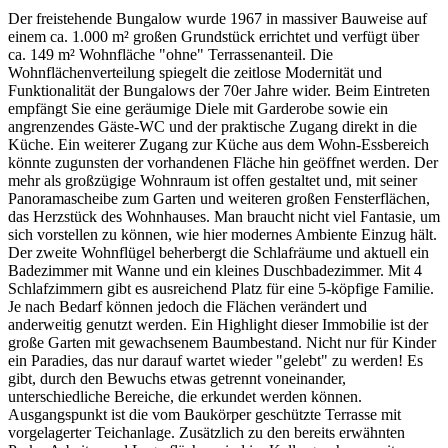
Der freistehende Bungalow wurde 1967 in massiver Bauweise auf
einem ca. 1.000 m² großen Grundstück errichtet und verfügt über
ca. 149 m² Wohnfläche "ohne" Terrassenanteil. Die
Wohnflächenverteilung spiegelt die zeitlose Modernität und
Funktionalität der Bungalows der 70er Jahre wider. Beim Eintreten
empfängt Sie eine geräumige Diele mit Garderobe sowie ein
angrenzendes Gäste-WC und der praktische Zugang direkt in die
Küche. Ein weiterer Zugang zur Küche aus dem Wohn-Essbereich
könnte zugunsten der vorhandenen Fläche hin geöffnet werden. Der
mehr als großzügige Wohnraum ist offen gestaltet und, mit seiner
Panoramascheibe zum Garten und weiteren großen Fensterflächen,
das Herzstück des Wohnhauses. Man braucht nicht viel Fantasie, um
sich vorstellen zu können, wie hier modernes Ambiente Einzug hält.
Der zweite Wohnflügel beherbergt die Schlafräume und aktuell ein
Badezimmer mit Wanne und ein kleines Duschbadezimmer. Mit 4
Schlafzimmern gibt es ausreichend Platz für eine 5-köpfige Familie.
Je nach Bedarf können jedoch die Flächen verändert und
anderweitig genutzt werden. Ein Highlight dieser Immobilie ist der
große Garten mit gewachsenem Baumbestand. Nicht nur für Kinder
ein Paradies, das nur darauf wartet wieder "gelebt" zu werden! Es
gibt, durch den Bewuchs etwas getrennt voneinander,
unterschiedliche Bereiche, die erkundet werden können.
Ausgangspunkt ist die vom Baukörper geschützte Terrasse mit
vorgelagerter Teichanlage. Zusätzlich zu den bereits erwähnten