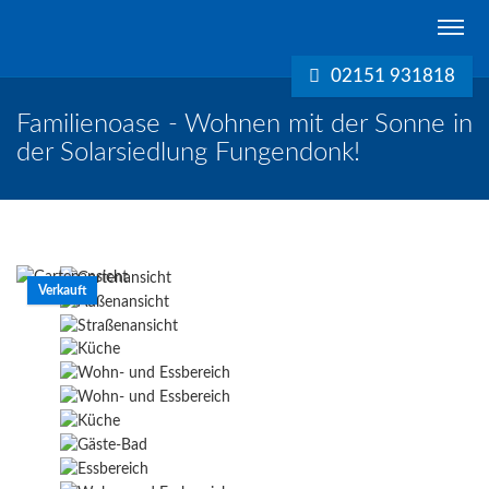
Schreurs
Immobilien
02151 931818
Krefeld
Familienoase - Wohnen mit der Sonne in
der Solarsiedlung Fungendonk!
Verkauft