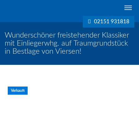
Schreurs
Immobilien
02151 931818
Krefeld
Wunderschöner freistehender Klassiker
mit Einliegerwhg. auf Traumgrundstück
in Bestlage von Viersen!
Verkauft