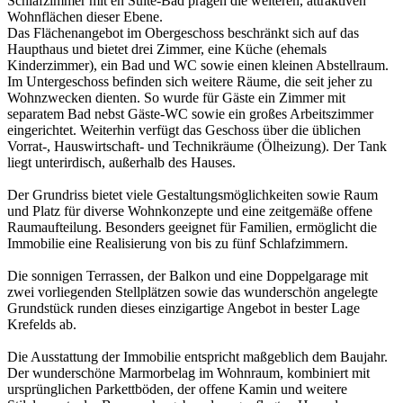
Schlafzimmer mit en Suite-Bad prägen die weiteren, attraktiven
Wohnflächen dieser Ebene.
Das Flächenangebot im Obergeschoss beschränkt sich auf das
Haupthaus und bietet drei Zimmer, eine Küche (ehemals
Kinderzimmer), ein Bad und WC sowie einen kleinen Abstellraum.
Im Untergeschoss befinden sich weitere Räume, die seit jeher zu
Wohnzwecken dienten. So wurde für Gäste ein Zimmer mit
separatem Bad nebst Gäste-WC sowie ein großes Arbeitszimmer
eingerichtet. Weiterhin verfügt das Geschoss über die üblichen
Vorrat-, Hauswirtschaft- und Technikräume (Ölheizung). Der Tank
liegt unterirdisch, außerhalb des Hauses.
Der Grundriss bietet viele Gestaltungsmöglichkeiten sowie Raum
und Platz für diverse Wohnkonzepte und eine zeitgemäße offene
Raumaufteilung. Besonders geeignet für Familien, ermöglicht die
Immobilie eine Realisierung von bis zu fünf Schlafzimmern.
Die sonnigen Terrassen, der Balkon und eine Doppelgarage mit
zwei vorliegenden Stellplätzen sowie das wunderschön angelegte
Grundstück runden dieses einzigartige Angebot in bester Lage
Krefelds ab.
Die Ausstattung der Immobilie entspricht maßgeblich dem Baujahr.
Der wunderschöne Marmorbelag im Wohnraum, kombiniert mit
ursprünglichen Parkettböden, der offene Kamin und weitere