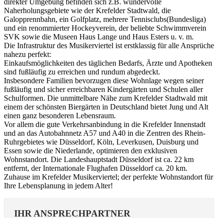
direkter Umgebung befinden sich z.B. wundervolle
Naherholungsgebiete wie der Krefelder Stadtwald, die
Galopprennbahn, ein Golfplatz, mehrere Tennisclubs(Bundesliga)
und ein renommierter Hockeyverein, der beliebte Schwimmverein
SVK sowie die Museen Haus Lange und Haus Esters u. v. m.
Die Infrastruktur des Musikerviertel ist erstklassig für alle Ansprüche
nahezu perfekt:
Einkaufsmöglichkeiten des täglichen Bedarfs, Ärzte und Apotheken
sind fußläufig zu erreichen und rundum abgedeckt.
Insbesondere Familien bevorzugen diese Wohnlage wegen seiner
fußläufig und sicher erreichbaren Kindergärten und Schulen aller
Schulformen. Die unmittelbare Nähe zum Krefelder Stadtwald mit
einem der schönsten Biergärten in Deutschland bietet Jung und Alt
einen ganz besonderen Lebensraum.
Vor allem die gute Verkehrsanbindung in die Krefelder Innenstadt
und an das Autobahnnetz A57 und A40 in die Zentren des Rhein-
Ruhrgebietes wie Düsseldorf, Köln, Leverkusen, Duisburg und
Essen sowie die Niederlande, optimieren den exklusiven
Wohnstandort. Die Landeshauptstadt Düsseldorf ist ca. 22 km
entfernt, der Internationale Flughafen Düsseldorf ca. 20 km.
Zuhause im Krefelder Musikerviertel; der perfekte Wohnstandort für
Ihre Lebensplanung in jedem Alter!
IHR ANSPRECHPARTNER