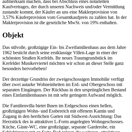
aufmerksam machen, dass bei Abschluss eines notariellen
Kaufvertrages, der durch unseren Nachweis und/oder Vermittlung
zustande kommt, der Käufer an uns eine Maklerprovision von
3,57% Käuferprovision vom Gesamtkaufpreis zu zahlen hat. In der
Maklerprovision ist die gesetzliche MwSt. von 19% enthalten.
Objekt
Das stilvolle, großzügige Ein- bis Zweifamilienhaus aus dem Jahre
1962 besticht durch seine erstklassige Villen-Lage in einer der
schönsten Straßen Krefelds. Ihr neues Traumgrundstück im
Krefelder Musikerviertel möchten wir schon an dieser Stelle ganz
besonders hervorheben!
Der derzeitige Grundriss der zweigeschossigen Immobilie verfügt
über zwei autarke Wohneinheiten im Erd- und Obergeschoss mit
separaten Eingängen. Der Rückbau in den ursprünglichen Bestand
eines Einfamilienhauses ist mit sehr geringem Aufwand möglich.
Die Familienvilla bietet Ihnen im Erdgeschoss einen hellen,
großzügigen Wohn- und Essbereich mit offenem Kamin und
Zugang in den herrlichen Garten mit Südwest-Ausrichtung: Das
Herzstück des in attraktiver L-Form angelegten Wohngeschosses.
Küche, Gäste-WC, eine großzügige, separate Garderobe, ein