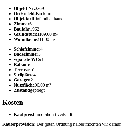
Objekt-Nr.
2369
Ort
Krefeld-Bockum
Objektart
Einfamilienhaus
Zimmer
6
Baujahr
1962
Grundstück
1109.00 m²
Wohnfläche
211.00 m²
Schlafzimmer
4
Badezimmer
3
separate WCs
3
Balkone
1
Terrassen
1
Stellplätze
4
Garagen
2
Nutzfläche
96.00 m²
Zustand
gepflegt
Kosten
Kaufpreis
Immobilie ist verkauft!
Käuferprovision:
Der guten Ordnung halber möchten wir darauf