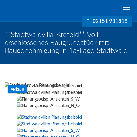
Schreurs
Immobilien
02151 931818
Krefeld
**Stadtwaldvilla-Krefeld** Voll
erschlossenes Baugrundstück mit
Baugenehmigung in 1a-Lage Stadtwald
Verkauft