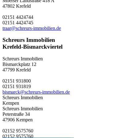
Moerser Landstraße 418 A
47802 Krefeld
02151 4424744
02151 4424745
traar@schreurs-immobilien.de
Schreurs Immobilien
Krefeld-Bismarckviertel
Schreurs Immobilien
Bismarckplatz 12
47799 Krefeld
02151 931800
02151 931819
bismarck@schreurs-immobilien.de
Schreurs Immobilien
Kempen
Schreurs Immobilien
Peterstraße 34
47906 Kempen
02152 9575760
02152 9575760