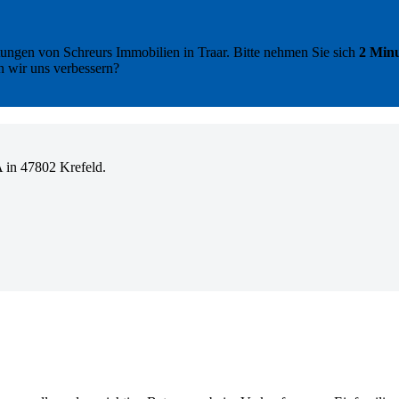
tungen von Schreurs Immobilien in Traar. Bitte nehmen Sie sich
2 Minu
n wir uns verbessern?
 in 47802 Krefeld.