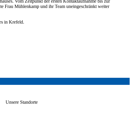
nhauses. Vom Zeitpunkt der ersten Kontaktaufnahme bis zur
öchte Frau Mühlenkamp und ihr Team uneingeschränkt weiter
s in Krefeld
.
Unsere Standorte
en